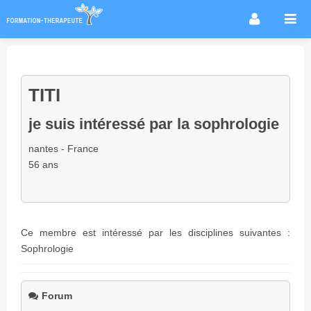
Accueil
Infos métier
TITI
Thérapies / méthodes
Écoles
je suis intéressé par la sophrologie
Conseils formation
nantes - France
Annuaire des praticiens
56 ans
Agenda & Actualités
Forum
Ce membre est intéressé par les disciplines suivantes :
Sophrologie
Forum