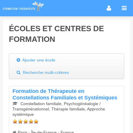
Accueil
ÉCOLES ET CENTRES DE
Infos métier
FORMATION
Thérapies / méthodes
Écoles
Conseils formation
Ajouter une école
Annuaire des praticiens
Recherche multi-critères
Agenda & Actualités
Forum
Formation de Thérapeute en
Constellations Familiales et Systémiques
Constellation familiale, Psychogénéalogie /
Transgénérationnel, Thérapie familiale, Approche
systémique
Paris - Île-de-France - France