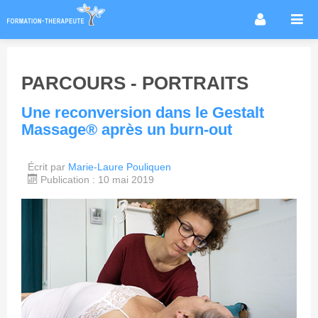
Accueil
Infos métier
PARCOURS - PORTRAITS
Thérapies / méthodes
Une reconversion dans le Gestalt
Écoles
Massage® après un burn-out
Conseils formation
Annuaire des praticiens
Écrit par
Marie-Laure Pouliquen
Publication : 10 mai 2019
Agenda & Actualités
Forum