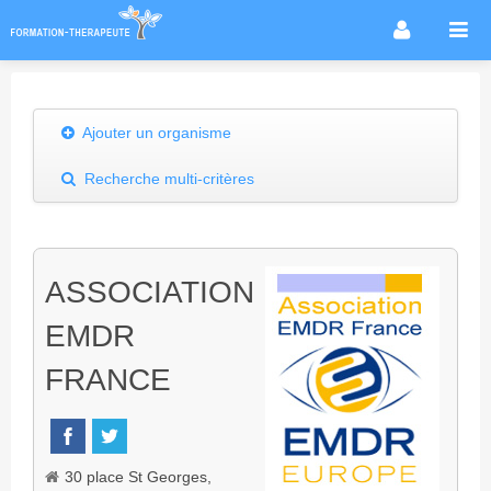
Accueil
Infos métier
Ajouter un organisme
Thérapies / méthodes
Recherche multi-critères
Écoles
Conseils formation
Annuaire des praticiens
ASSOCIATION
Agenda & Actualités
EMDR
Forum
FRANCE
30 place St Georges,