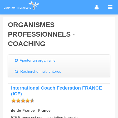
Accueil
ORGANISMES
Infos métier
PROFESSIONNELS -
Thérapies / méthodes
COACHING
Écoles
Conseils formation
Ajouter un organisme
Annuaire des praticiens
Agenda & Actualités
Recherche multi-critères
Forum
International Coach Federation FRANCE
(ICF)
île-de-France - France
ICF France est une association française