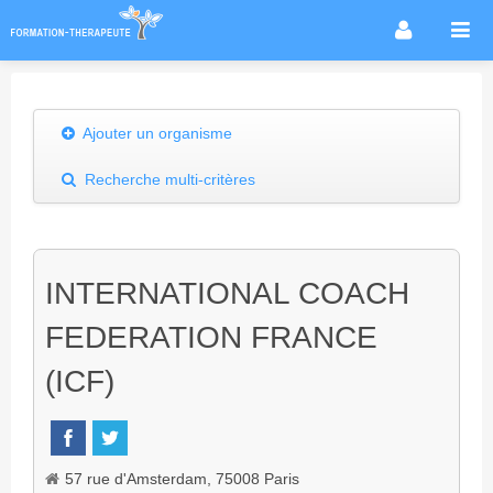
Accueil
Infos métier
Ajouter un organisme
Thérapies / méthodes
Recherche multi-critères
Écoles
Conseils formation
Annuaire des praticiens
INTERNATIONAL COACH
Agenda & Actualités
FEDERATION FRANCE
Forum
(ICF)
57 rue d'Amsterdam, 75008 Paris