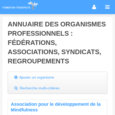
Accueil
ANNUAIRE DES ORGANISMES
Infos métier
PROFESSIONNELS :
Thérapies / méthodes
FÉDÉRATIONS,
Écoles
ASSOCIATIONS, SYNDICATS,
Conseils formation
REGROUPEMENTS
Annuaire des praticiens
Agenda & Actualités
Forum
Ajouter un organisme
Recherche multi-critères
Association pour le développement de la
Mindfulness