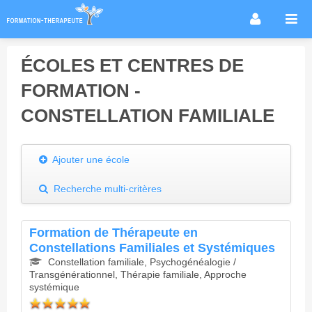
Accueil
ÉCOLES ET CENTRES DE
Infos métier
FORMATION -
Thérapies / méthodes
CONSTELLATION FAMILIALE
Écoles
Conseils formation
Ajouter une école
Annuaire des praticiens
Agenda & Actualités
Recherche multi-critères
Forum
Formation de Thérapeute en
Constellations Familiales et Systémiques
Constellation familiale, Psychogénéalogie /
Transgénérationnel, Thérapie familiale, Approche
systémique