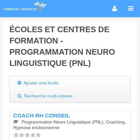
Accueil
ÉCOLES ET CENTRES DE
Infos métier
FORMATION -
Thérapies / méthodes
PROGRAMMATION NEURO
Écoles
LINGUISTIQUE (PNL)
Conseils formation
Annuaire des praticiens
Ajouter une école
Agenda & Actualités
Forum
Recherche multi-critères
COACH RH CONSEIL
Programmation Neuro Linguistique (PNL), Coaching,
Hypnose ericksonienne