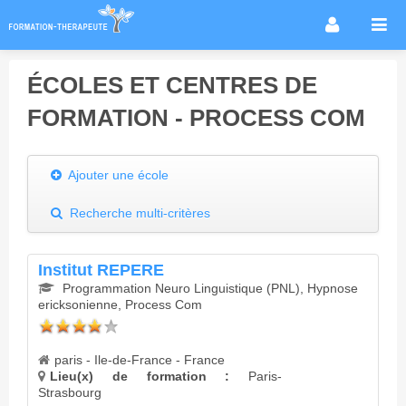
Accueil
ÉCOLES ET CENTRES DE
Infos métier
FORMATION - PROCESS COM
Thérapies / méthodes
Écoles
Ajouter une école
Conseils formation
Annuaire des praticiens
Recherche multi-critères
Agenda & Actualités
Institut REPERE
Forum
Programmation Neuro Linguistique (PNL), Hypnose
ericksonienne, Process Com
paris - Ile-de-France - France
Lieu(x) de formation :
Paris-
Strasbourg