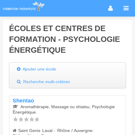
Accueil
ÉCOLES ET CENTRES DE
Infos métier
FORMATION - PSYCHOLOGIE
Thérapies / méthodes
ÉNERGÉTIQUE
Écoles
Conseils formation
Ajouter une école
Annuaire des praticiens
Agenda & Actualités
Recherche multi-critères
Forum
Shentao
Aromathérapie, Massage ou shiatsu, Psychologie
Énergétique
Saint Genis Laval - Rhône / Auvergne-