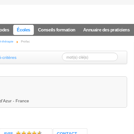
hodes
Écoles
Conseils formation
Annuaire des praticiens
rt-thérapie
Profac
-critères
'Azur - France
AVIS
CONTACT