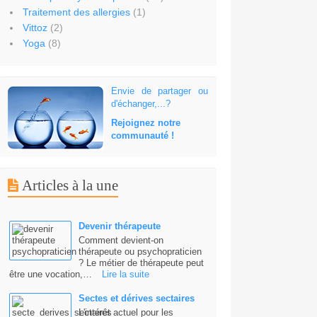
Traitement des allergies
(1)
Vittoz
(2)
Yoga
(8)
Envie de partager ou
d'échanger,...?
Rejoignez notre
communauté !
Articles à la une
Devenir thérapeute
Comment devient-on
thérapeute ou psychopraticien
? Le métier de thérapeute peut
être une vocation,…
Lire la suite
Sectes et dérives sectaires
L'intérêt actuel pour les