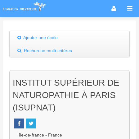
Accueil
Infos métier
Ajouter une école
Thérapies / méthodes
Recherche multi-critères
Écoles
Conseils formation
Annuaire des praticiens
INSTITUT SUPÉRIEUR DE
Agenda & Actualités
NATUROPATHIE À PARIS
Forum
(ISUPNAT)
île-de-france - France