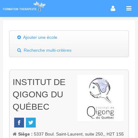
Accueil
Infos métier
Ajouter une école
Thérapies / méthodes
Recherche multi-critères
Écoles
Conseils formation
Annuaire des praticiens
INSTITUT DE
Agenda & Actualités
QIGONG DU
Forum
QUÉBEC
Siège :
5337 Boul. Saint-Laurent, suite 250,, H2T 1S5