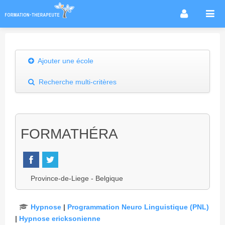
Accueil
Infos métier
Ajouter une école
Thérapies / méthodes
Recherche multi-critères
Écoles
Conseils formation
Annuaire des praticiens
FORMATHÉRA
Agenda & Actualités
Forum
Province-de-Liege - Belgique
Hypnose
|
Programmation Neuro Linguistique (PNL)
|
Hypnose ericksonienne