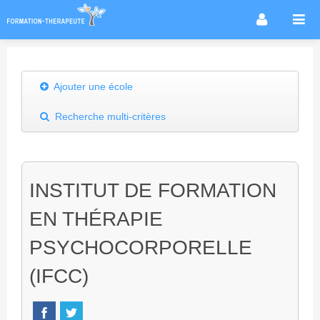
Accueil
Infos métier
Ajouter une école
Thérapies / méthodes
Recherche multi-critères
Écoles
Conseils formation
Annuaire des praticiens
INSTITUT DE FORMATION
Agenda & Actualités
EN THÉRAPIE
Forum
PSYCHOCORPORELLE
(IFCC)