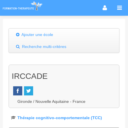
Accueil
Infos métier
Ajouter une école
Thérapies / méthodes
Recherche multi-critères
Écoles
Conseils formation
Annuaire des praticiens
IRCCADE
Agenda & Actualités
Forum
Gironde / Nouvelle Aquitaine - France
Thérapie cognitivo-comportementale (TCC)