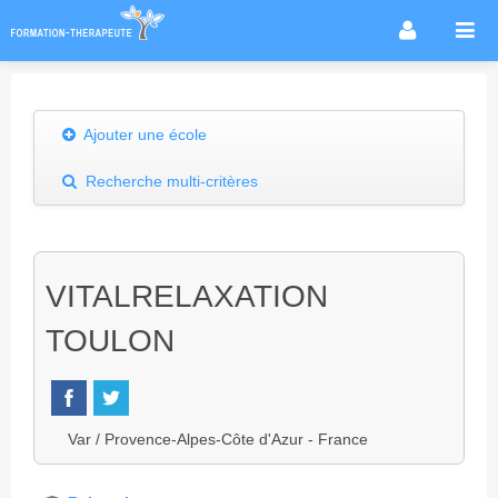
Accueil
Infos métier
Ajouter une école
Thérapies / méthodes
Recherche multi-critères
Écoles
Conseils formation
Annuaire des praticiens
VITALRELAXATION
Agenda & Actualités
TOULON
Forum
Var / Provence-Alpes-Côte d'Azur - France