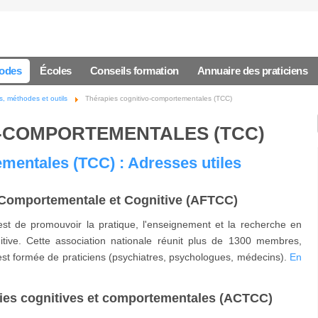
hodes
Écoles
Conseils formation
Annuaire des praticiens
, méthodes et outils
Thérapies cognitivo-comportementales (TCC)
O-COMPORTEMENTALES (TCC)
mentales (TCC) : Adresses utiles
 Comportementale et Cognitive (AFTCC)
st de promouvoir la pratique, l'enseignement et la recherche en
tive. Cette association nationale réunit plus de 1300 membres,
ité est formée de praticiens (psychiatres, psychologues, médecins).
En
ies cognitives et comportementales (ACTCC)