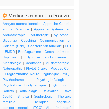
Méthodes et outils à découvrir
Analyse transactionnelle
|
Approche Centrée
sur la Personne
|
Approche Systémique
|
Aromathérapie
|
Art-thérapie
|
Ayurveda
|
Biodanza
|
Coaching
|
Communication non
violente (CNV)
|
Constellation familiale
|
EFT
|
EMDR
|
Ennéagramme
|
Gestalt thérapie
|
Hypnose
|
Hypnose ericksonienne
|
Kinésiologie
|
Méditation
|
Musicothérapie
|
Naturopathie
|
Phytothérapie
|
Process Com
|
Programmation Neuro Linguistique (PNL)
|
Psychodrame
|
Psychogénéalogie
|
Psychologie biodynamique
|
Qi gong
|
Rebirth
|
Réflexologie
|
Relaxation
|
Rêve
éveillé
|
Shiatsu
|
Sophrologie
|
Thérapie
familiale
|
Thérapies cognitivo-
comportementales (TCC)
|
Vittoz (méthode)