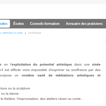
hodes
Écoles
Conseils formation
Annuaire des praticiens
, méthodes et outils
Art-thérapie
te en l'
exploitation du potentiel artistique
dans une
visée
u'il est difficile voire impossible d'exprimer sa souffrance par des
e propose un
nombre varié de médiations artistiques et
inture ou la sculpture
e ou la danse
le théâtre, l'improvisation, des ateliers clown ou conte...