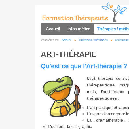
Accueil
Infos métier
Thérapies / mét
Vous êtes ici :
Accueil
Thérapies / méthodes
Techniques
ART-THÉRAPIE
Qu'est ce que l'Art-thérapie ?
L'Art thérapie consis
thérapeutique
. Lorsq
mots, l'art-thérapi
thérapeutiques
:
L'art plastique et la pe
L'expression corporell
La « dramathérapie » : 
L'écriture, la calligraphie