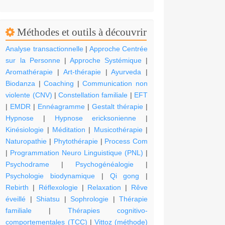
Méthodes et outils à découvrir
Analyse transactionnelle
|
Approche Centrée
sur la Personne
|
Approche Systémique
|
Aromathérapie
|
Art-thérapie
|
Ayurveda
|
Biodanza
|
Coaching
|
Communication non
violente (CNV)
|
Constellation familiale
|
EFT
|
EMDR
|
Ennéagramme
|
Gestalt thérapie
|
Hypnose
|
Hypnose ericksonienne
|
Kinésiologie
|
Méditation
|
Musicothérapie
|
Naturopathie
|
Phytothérapie
|
Process Com
|
Programmation Neuro Linguistique (PNL)
|
Psychodrame
|
Psychogénéalogie
|
Psychologie biodynamique
|
Qi gong
|
Rebirth
|
Réflexologie
|
Relaxation
|
Rêve
éveillé
|
Shiatsu
|
Sophrologie
|
Thérapie
familiale
|
Thérapies cognitivo-
comportementales (TCC)
|
Vittoz (méthode)