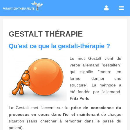
Accueil
Infos métier
GESTALT THÉRAPIE
Thérapies / méthodes
Qu'est ce que la gestalt-thérapie ?
Écoles
Conseils formation
Le mot Gestalt vient du
verbe allemand "gestalten"
Annuaire des praticiens
qui signifie "mettre en
Agenda & Actualités
forme, donner une
structure". La méthode a
Forum
été fondée par l'allemand
Fritz Perls
.
La Gestalt met l'accent sur la
prise de conscience du
processus en cours dans l'ici et maintenant
de chaque
situation (sans chercher à remonter dans le passé du
patient).