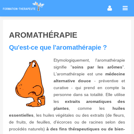
Accueil
Infos métier
AROMATHÉRAPIE
Thérapies / méthodes
Qu'est-ce que l'aromathérapie ?
Écoles
Conseils formation
Etymologiquement, l'aromathérapie
signifie "
soins par les arômes
".
Annuaire des praticiens
L'aromathérapie est une
médecine
Agenda & Actualités
alternative douce
- préventive et
curative - qui prend en compte la
Forum
personne dans sa totalité. Elle utilise
les
extraits aromatiques des
plantes
, comme les
huiles
essentielles
, les huiles végétales ou des extraits (de fleurs,
de fruits, de feuilles, d'écorces ou de racines selon des
procédés naturels)
à des fins thérapeutiques ou de bien-