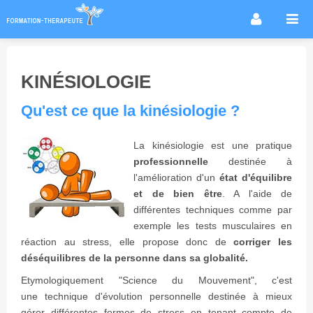
Accueil
Infos métier
KINÉSIOLOGIE
Thérapies / méthodes
Qu'est ce que la kinésiologie ?
Écoles
Conseils formation
La kinésiologie est une pratique
professionnelle
destinée à
Annuaire des praticiens
l'amélioration d'un
état d'équilibre
Agenda & Actualités
et de bien être
. A l'aide de
différentes techniques comme par
Forum
exemple les tests musculaires en
réaction au stress, elle propose donc de
corriger les
déséquilibres de la personne dans sa globalité.
Etymologiquement "Science du Mouvement", c'est
une technique d'évolution personnelle destinée à mieux
gérer différentes formes de stress en tenant compte de