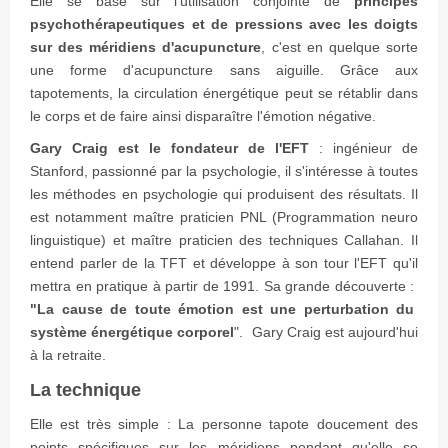
Elle se base sur l'utilisation conjointe de
principes
psychothérapeutiques et de pressions avec les doigts
sur des méridiens d'acupuncture
, c'est en quelque sorte
une forme d'acupuncture sans aiguille. Grâce aux
tapotements, la circulation énergétique peut se rétablir dans
le corps et de faire ainsi disparaître l'émotion négative.
Gary Craig est le fondateur de l'EFT
: ingénieur de
Stanford, passionné par la psychologie, il s'intéresse à toutes
les méthodes en psychologie qui produisent des résultats. Il
est notamment maître praticien PNL (Programmation neuro
linguistique) et maître praticien des techniques Callahan. Il
entend parler de la TFT et développe à son tour l'EFT qu'il
mettra en pratique à partir de 1991. Sa grande découverte :
"La cause de toute émotion est une perturbation du
système énergétique corporel
". Gary Craig est aujourd'hui
à la retraite.
La technique
Elle est très simple : La personne tapote doucement des
points spécifiques sur les méridiens pendant qu'elle se