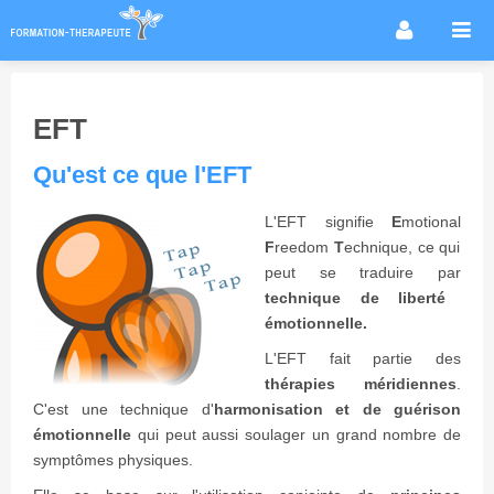
Accueil
Infos métier
EFT
Thérapies / méthodes
Qu'est ce que l'EFT
Écoles
Conseils formation
L'EFT signifie
E
motional
F
reedom
T
echnique, ce qui
Annuaire des praticiens
peut se traduire par
Agenda & Actualités
technique de liberté
émotionnelle.
Forum
L'EFT fait partie des
thérapies méridiennes
.
C'est une technique d'
harmonisation et de guérison
émotionnelle
qui peut aussi soulager un grand nombre de
symptômes physiques.