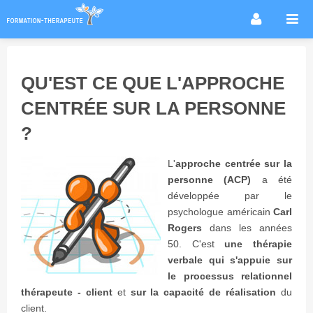
Accueil
Infos métier
QU'EST CE QUE L'APPROCHE
Thérapies / méthodes
CENTRÉE SUR LA PERSONNE
Écoles
?
Conseils formation
Annuaire des praticiens
L'
approche centrée sur la
personne (ACP)
a été
Agenda & Actualités
développée par le
Forum
psychologue américain
Carl
Rogers
dans les années
50. C'est
une thérapie
verbale qui s'appuie sur
le processus relationnel
thérapeute - client
et
sur la capacité de réalisation
du
client.