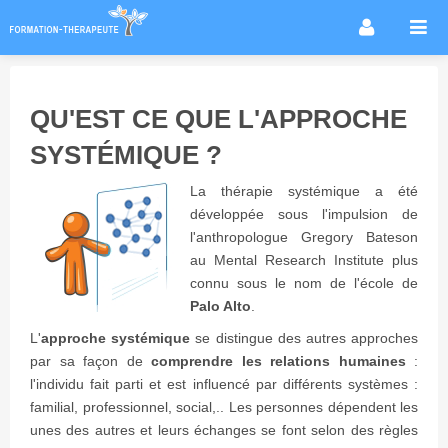
Accueil
Infos métier
QU'EST CE QUE L'APPROCHE
Thérapies / méthodes
SYSTÉMIQUE ?
Écoles
La thérapie systémique a été
Conseils formation
développée sous l'impulsion de
Annuaire des praticiens
l'anthropologue Gregory Bateson
au Mental Research Institute plus
Agenda & Actualités
connu sous le nom de l'école de
Forum
Palo Alto
.
L'
approche systémique
se distingue des autres approches
par sa façon de
comprendre les relations humaines
:
l'individu fait parti et est influencé par différents systèmes :
familial, professionnel, social,.. Les personnes dépendent les
unes des autres et leurs échanges se font selon des règles