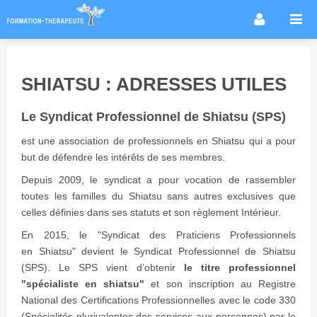
Accueil
Infos métier
SHIATSU : ADRESSES UTILES
Thérapies / méthodes
Le Syndicat Professionnel de Shiatsu (SPS)
Écoles
Conseils formation
est une association de professionnels en Shiatsu qui a pour
but de défendre les intérêts de ses membres.
Annuaire des praticiens
Depuis 2009, le syndicat a pour vocation de rassembler
Agenda & Actualités
toutes les familles du Shiatsu sans autres exclusives que
celles définies dans ses statuts et son règlement Intérieur.
Forum
En 2015, le "Syndicat des Praticiens Professionnels
en Shiatsu" devient le Syndicat Professionnel de Shiatsu
(SPS). Le SPS vient d’obtenir
le titre professionnel
"spécialiste en shiatsu"
et son inscription au Registre
National des Certifications Professionnelles avec le code 330
(Spécialités plurivalentes des services aux personnes) par le