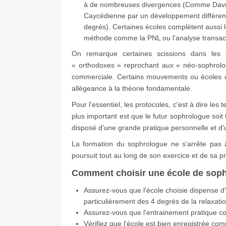
à de nombreuses divergences (Comme Davrou
Caycédienne par un développement différent
degrés). Certaines écoles complètent aussi
méthode comme la PNL ou l'analyse transact
On remarque certaines scissions dans les d
« orthodoxes » reprochant aux « néo-sophrolo
commerciale. Certains mouvements ou écoles on
allégeance à la théorie fondamentale.
Pour l'essentiel, les protocoles, c'est à dire le
plus important est que le futur sophrologue soit f
disposé d'une grande pratique personnelle et d'
La formation du sophrologue ne s'arrête pas à 
poursuit tout au long de son exercice et de sa p
Comment choisir une école de soph
Assurez-vous que l'école choisie dispense 
particulièrement des 4 degrés de la relaxati
Assurez-vous que l'entrainement pratique cou
Vérifiez que l'école est bien enregistrée c