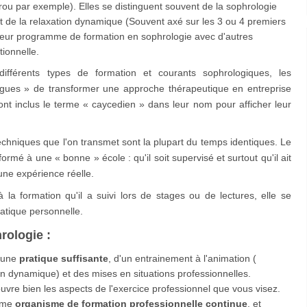
 par exemple). Elles se distinguent souvent de la sophrologie
 de la relaxation dynamique (Souvent axé sur les 3 ou 4 premiers
 leur programme de formation en sophrologie avec d'autres
ionnelle.
ifférents types de formation et courants sophrologiques, les
gues » de transformer une approche thérapeutique en entreprise
t inclus le terme « caycedien » dans leur nom pour afficher leur
s techniques que l'on transmet sont la plupart du temps identiques. Le
ormé à une « bonne » école : qu'il soit supervisé et surtout qu'il ait
une expérience réelle.
la formation qu'il a suivi lors de stages ou de lectures, elle se
ratique personnelle.
rologie :
d'une
pratique suffisante
, d'un entrainement à l'animation (
on dynamique) et des mises en situations professionnelles.
vre bien les aspects de l'exercice professionnel que vous visez.
omme
organisme de formation professionnelle continue
, et