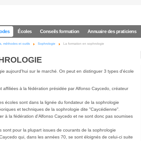
hodes
Écoles
Conseils formation
Annuaire des praticiens
, méthodes et outils
Sophrologie
La formation en sophrologie
PHROLOGIE
ie aujourd'hui sur le marché. On peut en distinguer 3 types d'école
 affiliées à la fédération présidée par Alfonso Caycedo, créateur
es écoles sont dans la lignée du fondateur de la sophrologie
oriques et techniques de la sophrologie dite "Caycédienne".
lier à la fédération d'Alfonso Caycedo et ne sont donc pas soumises
s sont pour la plupart issues de courants de la sophrologie
aycedo qui, dans les années 70, se sont éloignés de celui-ci suite