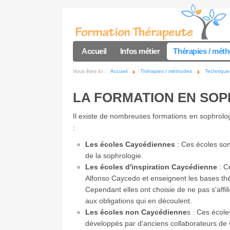
Accueil
Infos métier
Thérapies / mét
Vous êtes ici :
Accueil
Thérapies / méthodes
Techniques
LA FORMATION EN SO
Il existe de nombreuses formations en sophrolog
:
Les écoles Caycédiennes
: Ces écoles sont
de la sophrologie.
Les écoles d'inspiration Caycédienne
: C
Alfonso Caycedo et enseignent les bases thé
Cependant elles ont choisie de ne pas s'affi
aux obligations qui en découlent.
Les écoles non Caycédienne
s : Ces école
développés par d'anciens collaborateurs de C