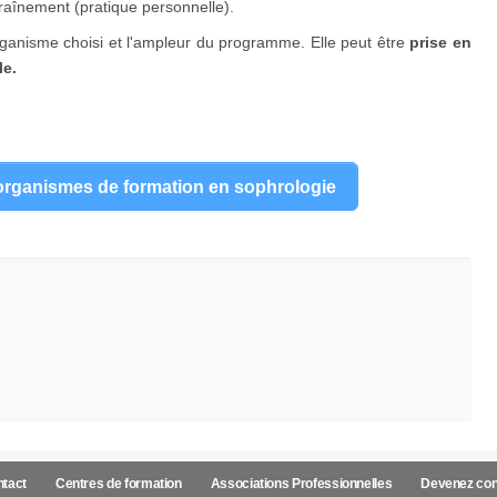
traînement (pratique personnelle).
rganisme choisi et l'ampleur du programme. Elle peut être
prise en
le.
s organismes de formation en sophrologie
tact
Centres de formation
Associations Professionnelles
Devenez con