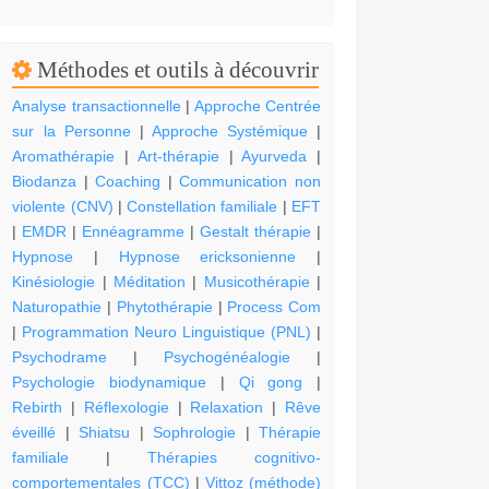
Méthodes et outils à découvrir
Analyse transactionnelle
|
Approche Centrée
sur la Personne
|
Approche Systémique
|
Aromathérapie
|
Art-thérapie
|
Ayurveda
|
Biodanza
|
Coaching
|
Communication non
violente (CNV)
|
Constellation familiale
|
EFT
|
EMDR
|
Ennéagramme
|
Gestalt thérapie
|
Hypnose
|
Hypnose ericksonienne
|
Kinésiologie
|
Méditation
|
Musicothérapie
|
Naturopathie
|
Phytothérapie
|
Process Com
|
Programmation Neuro Linguistique (PNL)
|
Psychodrame
|
Psychogénéalogie
|
Psychologie biodynamique
|
Qi gong
|
Rebirth
|
Réflexologie
|
Relaxation
|
Rêve
éveillé
|
Shiatsu
|
Sophrologie
|
Thérapie
familiale
|
Thérapies cognitivo-
comportementales (TCC)
|
Vittoz (méthode)