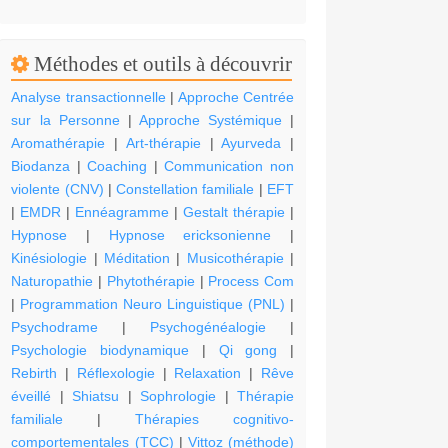
Méthodes et outils à découvrir
Analyse transactionnelle
|
Approche Centrée
sur la Personne
|
Approche Systémique
|
Aromathérapie
|
Art-thérapie
|
Ayurveda
|
Biodanza
|
Coaching
|
Communication non
violente (CNV)
|
Constellation familiale
|
EFT
|
EMDR
|
Ennéagramme
|
Gestalt thérapie
|
Hypnose
|
Hypnose ericksonienne
|
Kinésiologie
|
Méditation
|
Musicothérapie
|
Naturopathie
|
Phytothérapie
|
Process Com
|
Programmation Neuro Linguistique (PNL)
|
Psychodrame
|
Psychogénéalogie
|
Psychologie biodynamique
|
Qi gong
|
Rebirth
|
Réflexologie
|
Relaxation
|
Rêve
éveillé
|
Shiatsu
|
Sophrologie
|
Thérapie
familiale
|
Thérapies cognitivo-
comportementales (TCC)
|
Vittoz (méthode)