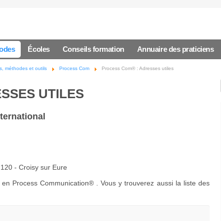
hodes
Écoles
Conseils formation
Annuaire des praticiens
, méthodes et outils
Process Com
Process Com® : Adresses utiles
SSES UTILES
ternational
120 - Croisy sur Eure
en Process Communication® . Vous y trouverez aussi la liste des