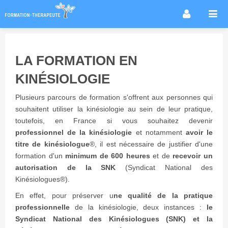
Accueil
Infos métier
LA FORMATION EN
Thérapies / méthodes
KINÉSIOLOGIE
Écoles
Plusieurs parcours de formation s'offrent aux personnes qui
Conseils formation
souhaitent utiliser la kinésiologie au sein de leur pratique,
Annuaire des praticiens
toutefois, en France si vous souhaitez devenir
professionnel de la kinésiologie
et notamment
avoir le
Agenda & Actualités
titre de kinésiologue
®
, il est nécessaire de justifier d'une
Forum
formation d'un
minimum de 600 heures
et de
recevoir un
autorisation de la SNK
(Syndicat National des
Kinésiologues®).
En effet, pour préserver u
ne qualité de la pratique
professionnelle
de la kinésiologie, deux instances :
le
Syndicat National des Kinésiologues (SNK) et la